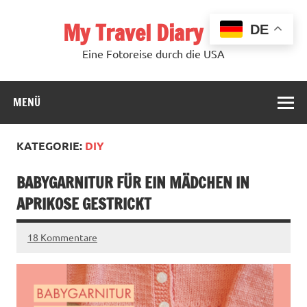
Zum
Inhalt
My Travel Diary USA
springen
DE
Eine Fotoreise durch die USA
MENÜ
KATEGORIE:
DIY
BABYGARNITUR FÜR EIN MÄDCHEN IN
APRIKOSE GESTRICKT
18 Kommentare