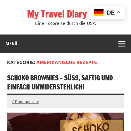
Zum
Inhalt
My Travel Diary USA
springen
DE
Eine Fotoreise durch die USA
MENÜ
KATEGORIE:
AMERIKANISCHE REZEPTE
SCHOKO BROWNIES – SÜSS, SAFTIG UND E
INFACH UNWIDERSTEHLICH!
2 Kommentare