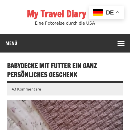
Zum
Inhalt
My Travel Diary USA
springen
DE
Eine Fotoreise durch die USA
MENÜ
BABYDECKE MIT FUTTER EIN GANZ
PERSÖNLICHES GESCHENK
43 Kommentare