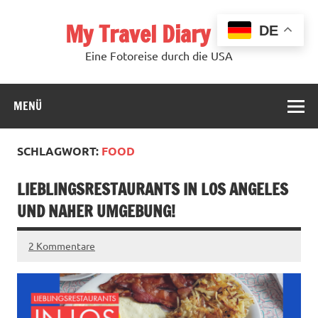
Zum
Inhalt
My Travel Diary USA
springen
DE
Eine Fotoreise durch die USA
MENÜ
SCHLAGWORT:
FOOD
LIEBLINGSRESTAURANTS IN LOS ANGELES
UND NAHER UMGEBUNG!
2 Kommentare