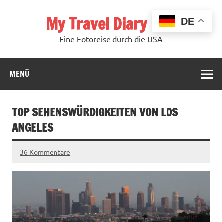
Zum
Inhalt
My Travel Diary USA
springen
DE
Eine Fotoreise durch die USA
MENÜ
TOP SEHENSWÜRDIGKEITEN VON LOS
ANGELES
36 Kommentare