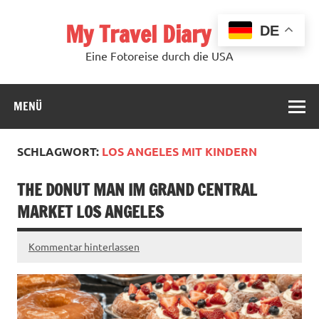
Zum
Inhalt
My Travel Diary USA
springen
DE
Eine Fotoreise durch die USA
MENÜ
SCHLAGWORT:
LOS ANGELES MIT KINDERN
THE DONUT MAN IM GRAND CENTRAL
MARKET LOS ANGELES
Kommentar hinterlassen