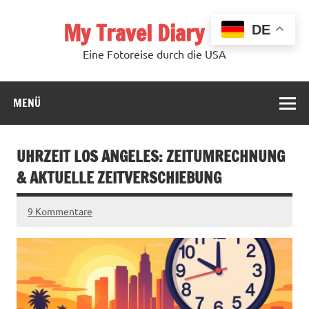
Zum
Inhalt
My Travel Diary USA
springen
DE
Eine Fotoreise durch die USA
MENÜ
UHRZEIT LOS ANGELES: ZEITUMRECHNUNG
& AKTUELLE ZEITVERSCHIEBUNG
9 Kommentare