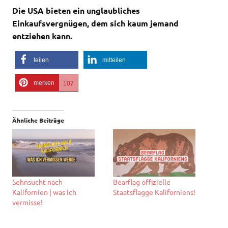
Die USA bieten ein unglaubliches
Einkaufsvergnügen, dem sich kaum jemand
entziehen kann.
teilen
mitteilen
merken
107
Ähnliche Beiträge
Sehnsucht nach
Bearflag offizielle
Kalifornien | was ich
Staatsflagge Kaliforniens!
vermisse!