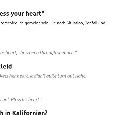
ess your heart“
erschiedlich gemeint sein – je nach Situation, Tonfall und
er heart, she’s been through so much.“
leid
ss her heart, it didn’t quite turn out right.“
ool. Bless his heart.“
h in Kalifornien?