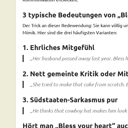
3 typische Bedeutungen von „Bl
Der Trick an dieser Redewendung: Sie kann völlig unt
Mimik. Hier sind die drei häufigsten Varianten:
1.
Ehrliches Mitgefühl
„Her husband passed away last year. Bless h
2.
Nett gemeinte Kritik oder Mit
„She tried to make that cake from scratch. Ble
3.
Südstaaten-Sarkasmus pur
„He thinks that cowboy hat makes him look c
Hört man „Bless your heart“ auc