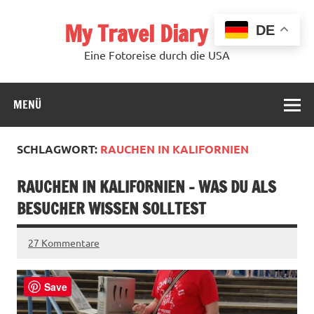
Zum
Inhalt
My Travel Diary USA
springen
DE
Eine Fotoreise durch die USA
MENÜ
SCHLAGWORT:
RAUCHEN IN KALIFORNIEN
RAUCHEN IN KALIFORNIEN – WAS DU ALS
BESUCHER WISSEN SOLLTEST
27 Kommentare
Save