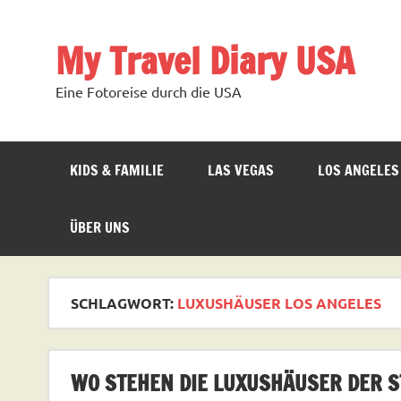
Zum
Inhalt
springen
My Travel Diary USA
Eine Fotoreise durch die USA
KIDS & FAMILIE
LAS VEGAS
LOS ANGELES
ÜBER UNS
SCHLAGWORT:
LUXUSHÄUSER LOS ANGELES
WO STEHEN DIE LUXUSHÄUSER DER S