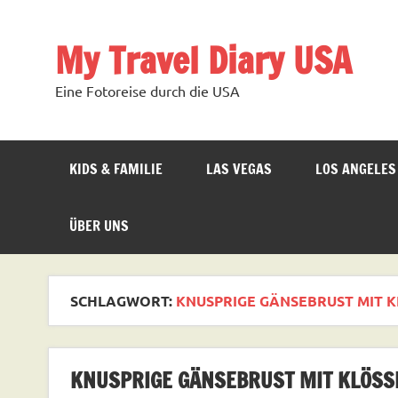
Zum
Inhalt
springen
My Travel Diary USA
Eine Fotoreise durch die USA
KIDS & FAMILIE
LAS VEGAS
LOS ANGELES
ÜBER UNS
SCHLAGWORT:
KNUSPRIGE GÄNSEBRUST MIT K
KNUSPRIGE GÄNSEBRUST MIT KLÖSSEN