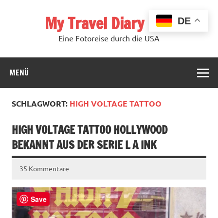
Zum
Inhalt
My Travel Diary USA
springen
DE
Eine Fotoreise durch die USA
MENÜ
SCHLAGWORT:
HIGH VOLTAGE TATTOO
HIGH VOLTAGE TATTOO HOLLYWOOD
BEKANNT AUS DER SERIE L A INK
35 Kommentare
Save