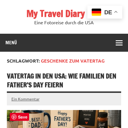
Zum
Inhalt
My Travel Diary USA
springen
DE
Eine Fotoreise durch die USA
MENÜ
SCHLAGWORT:
GESCHENKE ZUM VATERTAG
VATERTAG IN DEN USA: WIE FAMILIEN DEN
FATHER’S DAY FEIERN
Ein Kommentar
Save