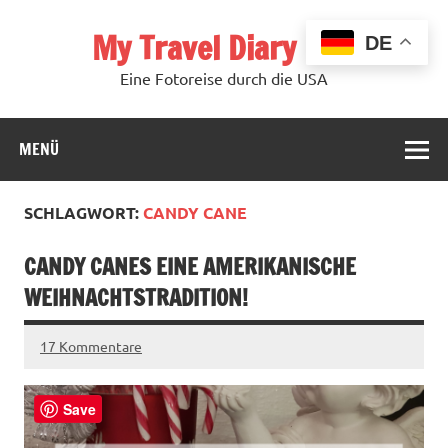
Zum
Inhalt
My Travel Diary USA
springen
DE
Eine Fotoreise durch die USA
MENÜ
SCHLAGWORT:
CANDY CANE
CANDY CANES EINE AMERIKANISCHE
WEIHNACHTSTRADITION!
17 Kommentare
Save