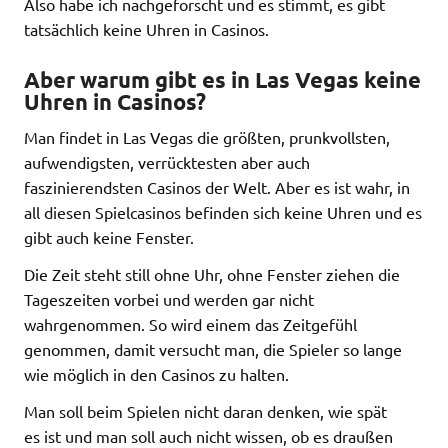
Also habe ich nachgeforscht und es stimmt, es gibt
tatsächlich keine Uhren in Casinos.
Aber warum gibt es in Las Vegas keine
Uhren in Casinos?
Man findet in Las Vegas die größten, prunkvollsten,
aufwendigsten, verrücktesten aber auch
faszinierendsten Casinos der Welt. Aber es ist wahr, in
all diesen Spielcasinos befinden sich keine Uhren und es
gibt auch keine Fenster.
Die Zeit steht still ohne Uhr, ohne Fenster ziehen die
Tageszeiten vorbei und werden gar nicht
wahrgenommen. So wird einem das Zeitgefühl
genommen, damit versucht man, die Spieler so lange
wie möglich in den Casinos zu halten.
Man soll beim Spielen nicht daran denken, wie spät
es ist und man soll auch nicht wissen, ob es draußen