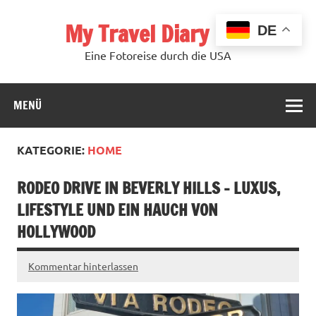
Zum
Inhalt
My Travel Diary USA
springen
DE
Eine Fotoreise durch die USA
MENÜ
KATEGORIE:
HOME
RODEO DRIVE IN BEVERLY HILLS – LUXUS,
LIFESTYLE UND EIN HAUCH VON
HOLLYWOOD
Kommentar hinterlassen