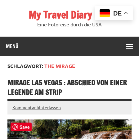
Zum
Inhalt
My Travel Diary USA
springen
DE
Eine Fotoreise durch die USA
MENÜ
SCHLAGWORT:
THE MIRAGE
MIRAGE LAS VEGAS : ABSCHIED VON EINER
LEGENDE AM STRIP
Kommentar hinterlassen
Save