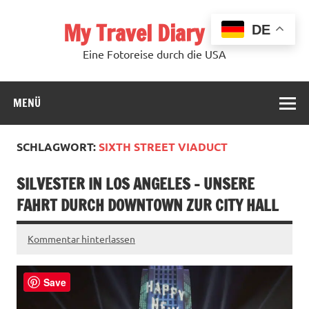
Zum
Inhalt
My Travel Diary USA
springen
DE
Eine Fotoreise durch die USA
MENÜ
SCHLAGWORT:
SIXTH STREET VIADUCT
SILVESTER IN LOS ANGELES – UNSERE
FAHRT DURCH DOWNTOWN ZUR CITY HALL
Kommentar hinterlassen
Save