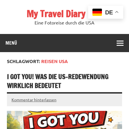
Zum
Inhalt
My Travel Diary USA
springen
DE
Eine Fotoreise durch die USA
MENÜ
SCHLAGWORT:
REISEN USA
I GOT YOU! WAS DIE US-REDEWENDUNG
WIRKLICH BEDEUTET
Kommentar hinterlassen