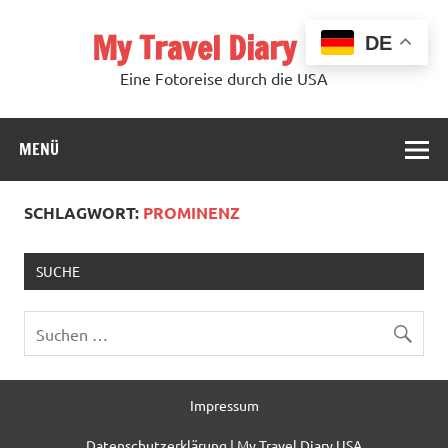
Zum
Inhalt
My Travel Diary USA
springen
DE
Eine Fotoreise durch die USA
MENÜ
SCHLAGWORT:
PROMINENZ
SUCHE
Impressum
Datenschutzerklärung | My Travel Diary USA