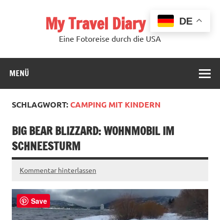
Zum
Inhalt
My Travel Diary USA
springen
DE
Eine Fotoreise durch die USA
MENÜ
SCHLAGWORT:
CAMPING MIT KINDERN
BIG BEAR BLIZZARD: WOHNMOBIL IM
SCHNEESTURM
Kommentar hinterlassen
Save